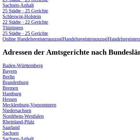
Sachsen-Anhalt
25 Städte
·
25 Gerichte
Schleswig-Holstein
22 Städte
·
22 Gerichte
Thüringen
25 Städte
·
25 Gerichte
Online Handelsregisterauszug
|
Handelsregisterauszug
|
Handelsregister
Adressen der Amtsgerichte nach Bundeslä
Baden-Württemberg
Bayern
Berlin
Brandenburg
Bremen
Hamburg
Hessen
Mecklenburg-Vorpommern
Niedersachsen
Nordrhein-Westfalen
Rheinland-Pfalz
Saarland
Sachsen
Sachsen-Anhalt