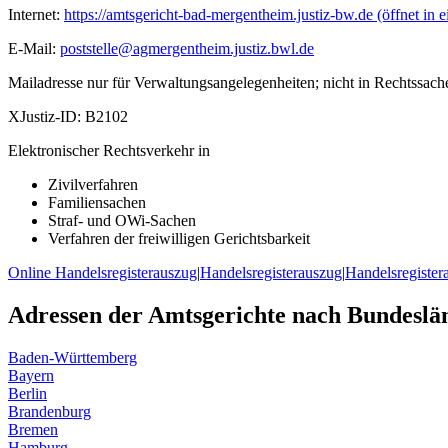
Internet:
https://amtsgericht-bad-mergentheim.justiz-bw.de
(öffnet in 
E-Mail:
poststelle@agmergentheim.justiz.bwl.de
Mailadresse nur für Verwaltungsangelegenheiten; nicht in Rechtssach
XJustiz-ID:
B2102
Elektronischer Rechtsverkehr in
Zivilverfahren
Familiensachen
Straf- und OWi-Sachen
Verfahren der freiwilligen Gerichtsbarkeit
Online Handelsregisterauszug
|
Handelsregisterauszug
|
Handelsregister
Adressen der Amtsgerichte nach Bundeslä
Baden-Württemberg
Bayern
Berlin
Brandenburg
Bremen
Hamburg