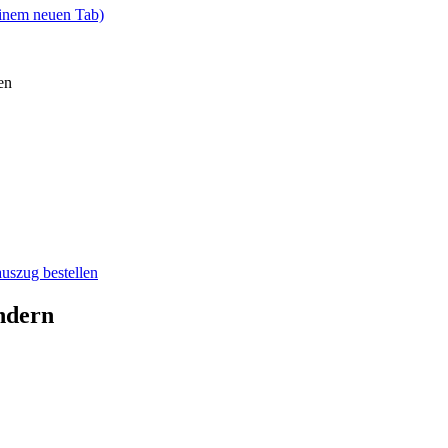
einem neuen Tab)
en
auszug bestellen
ndern