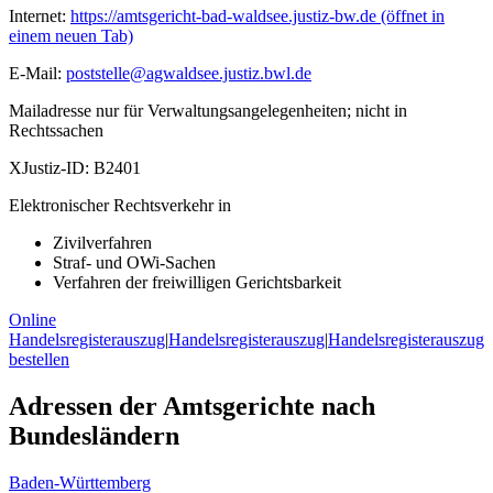
Internet:
https://amtsgericht-bad-waldsee.justiz-bw.de
(öffnet in
einem neuen Tab)
E-Mail:
poststelle@agwaldsee.justiz.bwl.de
Mailadresse nur für Verwaltungsangelegenheiten; nicht in
Rechtssachen
XJustiz-ID:
B2401
Elektronischer Rechtsverkehr in
Zivilverfahren
Straf- und OWi-Sachen
Verfahren der freiwilligen Gerichtsbarkeit
Online
Handelsregisterauszug
|
Handelsregisterauszug
|
Handelsregisterauszug
bestellen
Adressen der Amtsgerichte nach
Bundesländern
Baden-Württemberg