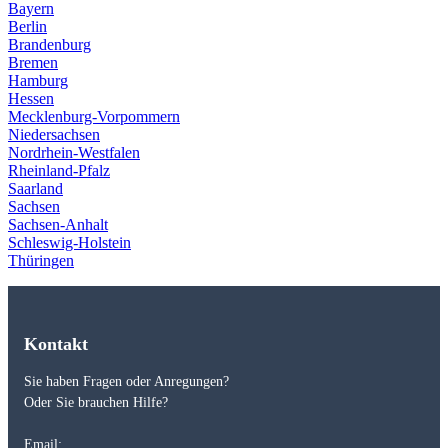
Bayern
Berlin
Brandenburg
Bremen
Hamburg
Hessen
Mecklenburg-Vorpommern
Niedersachsen
Nordrhein-Westfalen
Rheinland-Pfalz
Saarland
Sachsen
Sachsen-Anhalt
Schleswig-Holstein
Thüringen
Kontakt
Sie haben Fragen oder Anregungen?
Oder Sie brauchen Hilfe?
Email: