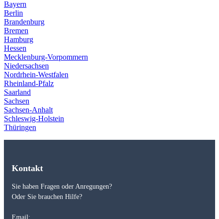
Bayern
Berlin
Brandenburg
Bremen
Hamburg
Hessen
Mecklenburg-Vorpommern
Niedersachsen
Nordrhein-Westfalen
Rheinland-Pfalz
Saarland
Sachsen
Sachsen-Anhalt
Schleswig-Holstein
Thüringen
Kontakt
Sie haben Fragen oder Anregungen?
Oder Sie brauchen Hilfe?
Email: