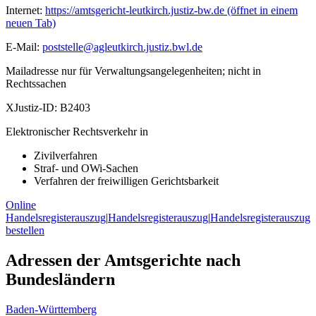
Internet:
https://amtsgericht-leutkirch.justiz-bw.de
(öffnet in einem
neuen Tab)
E-Mail:
poststelle@agleutkirch.justiz.bwl.de
Mailadresse nur für Verwaltungsangelegenheiten; nicht in
Rechtssachen
XJustiz-ID:
B2403
Elektronischer Rechtsverkehr in
Zivilverfahren
Straf- und OWi-Sachen
Verfahren der freiwilligen Gerichtsbarkeit
Online
Handelsregisterauszug
|
Handelsregisterauszug
|
Handelsregisterauszug
bestellen
Adressen der Amtsgerichte nach
Bundesländern
Baden-Württemberg