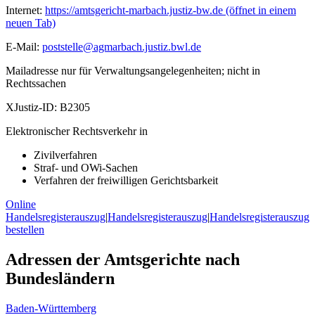
Internet:
https://amtsgericht-marbach.justiz-bw.de
(öffnet in einem
neuen Tab)
E-Mail:
poststelle@agmarbach.justiz.bwl.de
Mailadresse nur für Verwaltungsangelegenheiten; nicht in
Rechtssachen
XJustiz-ID:
B2305
Elektronischer Rechtsverkehr in
Zivilverfahren
Straf- und OWi-Sachen
Verfahren der freiwilligen Gerichtsbarkeit
Online
Handelsregisterauszug
|
Handelsregisterauszug
|
Handelsregisterauszug
bestellen
Adressen der Amtsgerichte nach
Bundesländern
Baden-Württemberg