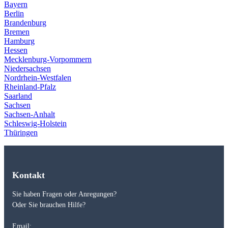
Bayern
Berlin
Brandenburg
Bremen
Hamburg
Hessen
Mecklenburg-Vorpommern
Niedersachsen
Nordrhein-Westfalen
Rheinland-Pfalz
Saarland
Sachsen
Sachsen-Anhalt
Schleswig-Holstein
Thüringen
Kontakt
Sie haben Fragen oder Anregungen?
Oder Sie brauchen Hilfe?
Email: