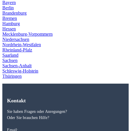
Bayern
Berlin
Brandenburg
Bremen
Hamburg
Hessen
Mecklenburg-Vorpommern
Niedersachsen
Nordrhein-Westfalen
Rheinland-Pfalz
Saarland
Sachsen
Sachsen-Anhalt
Schleswig-Holstein
Thüringen
Kontakt
Sie haben Fragen oder Anregungen?
Oder Sie brauchen Hilfe?
Email: