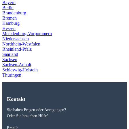
Bayern
Berlin
Brandenburg
Bremen
Hamburg
Hessen
Mecklenburg-Vorpommern
Niedersachsen
Nordrhein-Westfalen
Rheinland-Pfalz
Saarland
Sachsen
Sachsen-Anhalt
Schleswig-Holstein
Thüringen
Kontakt
Sie haben Fragen oder Anregungen?
Oder Sie brauchen Hilfe?
Email: