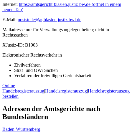
Internet:
https://amtsgericht-blasien.justiz-bw.de
(öffnet in einem
neuen Tab)
E-Mail:
poststelle@agblasien.justiz.bwl.de
Mailadresse nur für Verwaltungsangelegenheiten; nicht in
Rechtssachen
XJustiz-ID:
B1903
Elektronischer Rechtsverkehr in
Zivilverfahren
Straf- und OWi-Sachen
Verfahren der freiwilligen Gerichtsbarkeit
Online
Handelsregisterauszug
|
Handelsregisterauszug
|
Handelsregisterauszug
bestellen
Adressen der Amtsgerichte nach
Bundesländern
Baden-Württemberg