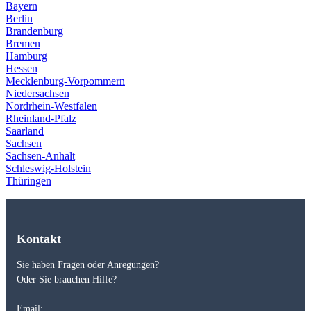
Bayern
Berlin
Brandenburg
Bremen
Hamburg
Hessen
Mecklenburg-Vorpommern
Niedersachsen
Nordrhein-Westfalen
Rheinland-Pfalz
Saarland
Sachsen
Sachsen-Anhalt
Schleswig-Holstein
Thüringen
Kontakt
Sie haben Fragen oder Anregungen?
Oder Sie brauchen Hilfe?
Email: