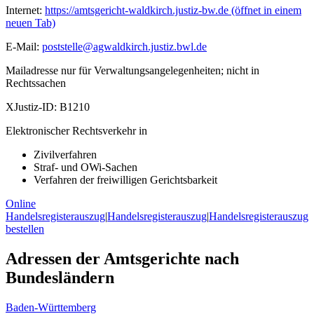
Internet:
https://amtsgericht-waldkirch.justiz-bw.de
(öffnet in einem
neuen Tab)
E-Mail:
poststelle@agwaldkirch.justiz.bwl.de
Mailadresse nur für Verwaltungsangelegenheiten; nicht in
Rechtssachen
XJustiz-ID:
B1210
Elektronischer Rechtsverkehr in
Zivilverfahren
Straf- und OWi-Sachen
Verfahren der freiwilligen Gerichtsbarkeit
Online
Handelsregisterauszug
|
Handelsregisterauszug
|
Handelsregisterauszug
bestellen
Adressen der Amtsgerichte nach
Bundesländern
Baden-Württemberg