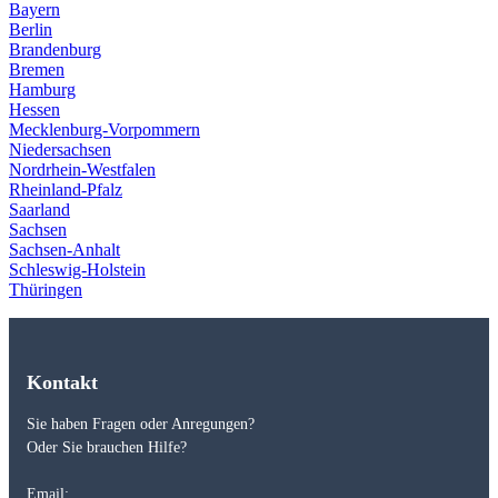
Bayern
Berlin
Brandenburg
Bremen
Hamburg
Hessen
Mecklenburg-Vorpommern
Niedersachsen
Nordrhein-Westfalen
Rheinland-Pfalz
Saarland
Sachsen
Sachsen-Anhalt
Schleswig-Holstein
Thüringen
Kontakt
Sie haben Fragen oder Anregungen?
Oder Sie brauchen Hilfe?
Email: