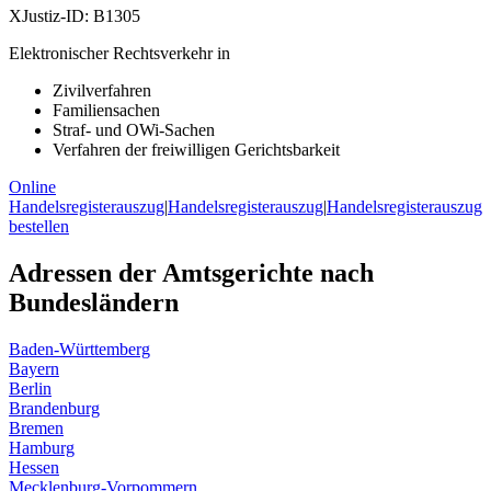
XJustiz-ID:
B1305
Elektronischer Rechtsverkehr in
Zivilverfahren
Familiensachen
Straf- und OWi-Sachen
Verfahren der freiwilligen Gerichtsbarkeit
Online
Handelsregisterauszug
|
Handelsregisterauszug
|
Handelsregisterauszug
bestellen
Adressen der Amtsgerichte nach
Bundesländern
Baden-Württemberg
Bayern
Berlin
Brandenburg
Bremen
Hamburg
Hessen
Mecklenburg-Vorpommern