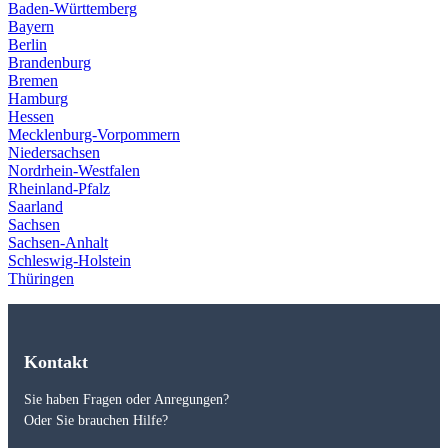
Baden-Württemberg
Bayern
Berlin
Brandenburg
Bremen
Hamburg
Hessen
Mecklenburg-Vorpommern
Niedersachsen
Nordrhein-Westfalen
Rheinland-Pfalz
Saarland
Sachsen
Sachsen-Anhalt
Schleswig-Holstein
Thüringen
Kontakt
Sie haben Fragen oder Anregungen?
Oder Sie brauchen Hilfe?