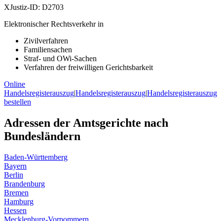
XJustiz-ID:
D2703
Elektronischer Rechtsverkehr in
Zivilverfahren
Familiensachen
Straf- und OWi-Sachen
Verfahren der freiwilligen Gerichtsbarkeit
Online
Handelsregisterauszug
|
Handelsregisterauszug
|
Handelsregisterauszug
bestellen
Adressen der Amtsgerichte nach
Bundesländern
Baden-Württemberg
Bayern
Berlin
Brandenburg
Bremen
Hamburg
Hessen
Mecklenburg-Vorpommern