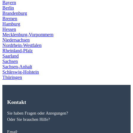
Bayern
Berlin
Brandenburg
Bremen
Hamburg
Hessen
Mecklenburg-Vorpommern
Niedersachsen
Nordrhein-Westfalen
Rheinland-Pfalz
Saarland
Sachsen
Sachsen-Anhalt
Schleswig-Holstein
Thüringen
Kontakt
Sie haben Fragen oder Anregungen?
Oder Sie brauchen Hilfe?
Email: