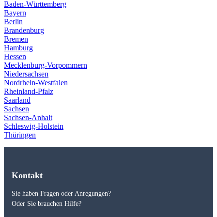
Baden-Württemberg
Bayern
Berlin
Brandenburg
Bremen
Hamburg
Hessen
Mecklenburg-Vorpommern
Niedersachsen
Nordrhein-Westfalen
Rheinland-Pfalz
Saarland
Sachsen
Sachsen-Anhalt
Schleswig-Holstein
Thüringen
Kontakt
Sie haben Fragen oder Anregungen?
Oder Sie brauchen Hilfe?