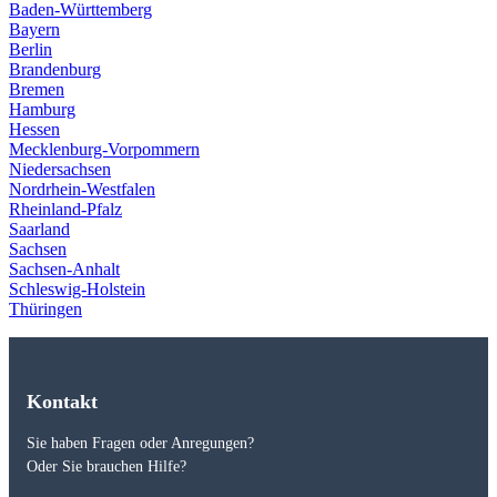
Baden-Württemberg
Bayern
Berlin
Brandenburg
Bremen
Hamburg
Hessen
Mecklenburg-Vorpommern
Niedersachsen
Nordrhein-Westfalen
Rheinland-Pfalz
Saarland
Sachsen
Sachsen-Anhalt
Schleswig-Holstein
Thüringen
Kontakt
Sie haben Fragen oder Anregungen?
Oder Sie brauchen Hilfe?