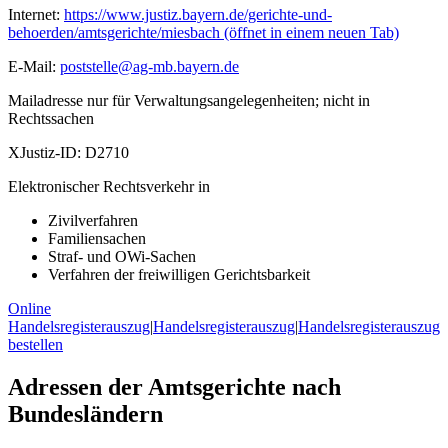
Internet:
https://www.justiz.bayern.de/gerichte-und-
behoerden/amtsgerichte/miesbach
(öffnet in einem neuen Tab)
E-Mail:
poststelle@ag-mb.bayern.de
Mailadresse nur für Verwaltungsangelegenheiten; nicht in
Rechtssachen
XJustiz-ID:
D2710
Elektronischer Rechtsverkehr in
Zivilverfahren
Familiensachen
Straf- und OWi-Sachen
Verfahren der freiwilligen Gerichtsbarkeit
Online
Handelsregisterauszug
|
Handelsregisterauszug
|
Handelsregisterauszug
bestellen
Adressen der Amtsgerichte nach
Bundesländern