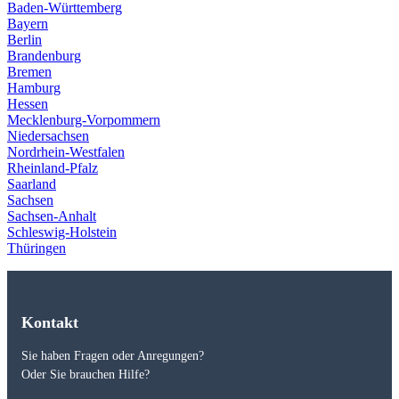
Baden-Württemberg
Bayern
Berlin
Brandenburg
Bremen
Hamburg
Hessen
Mecklenburg-Vorpommern
Niedersachsen
Nordrhein-Westfalen
Rheinland-Pfalz
Saarland
Sachsen
Sachsen-Anhalt
Schleswig-Holstein
Thüringen
Kontakt
Sie haben Fragen oder Anregungen?
Oder Sie brauchen Hilfe?