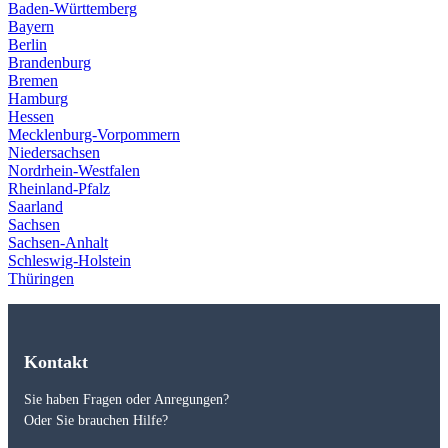
Baden-Württemberg
Bayern
Berlin
Brandenburg
Bremen
Hamburg
Hessen
Mecklenburg-Vorpommern
Niedersachsen
Nordrhein-Westfalen
Rheinland-Pfalz
Saarland
Sachsen
Sachsen-Anhalt
Schleswig-Holstein
Thüringen
Kontakt
Sie haben Fragen oder Anregungen?
Oder Sie brauchen Hilfe?