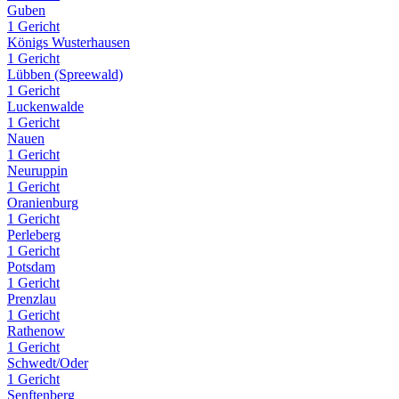
Guben
1 Gericht
Königs Wusterhausen
1 Gericht
Lübben (Spreewald)
1 Gericht
Luckenwalde
1 Gericht
Nauen
1 Gericht
Neuruppin
1 Gericht
Oranienburg
1 Gericht
Perleberg
1 Gericht
Potsdam
1 Gericht
Prenzlau
1 Gericht
Rathenow
1 Gericht
Schwedt/Oder
1 Gericht
Senftenberg