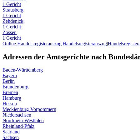
1 Gericht
Strausberg
1 Gericht
Zehdenick
1 Gericht
Zossen
1 Gericht
Online Handelsregisterauszug
|
Handelsregisterauszug
|
Handelsregister
Adressen der Amtsgerichte nach Bundeslä
Baden-Württemberg
Bayern
Berlin
Brandenburg
Bremen
Hamburg
Hessen
Mecklenburg-Vorpommern
Niedersachsen
Nordrhein-Westfalen
Rheinland-Pfalz
Saarland
Sachsen