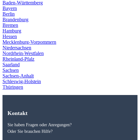
Baden-Württemberg
Bayern
Berlin
Brandenburg
Bremen
Hamburg
Hessen
Mecklenburg-Vorpommern
Niedersachsen
Nordrhein-Westfalen
Rheinland-Pfalz
Saarland
Sachsen
Sachsen-Anhalt
Schleswig-Holstein
Thüringen
Kontakt
Sie haben Fragen oder Anregungen?
Oder Sie brauchen Hilfe?