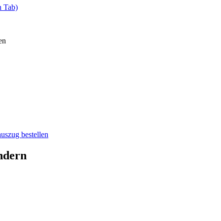
n Tab)
en
auszug bestellen
ndern