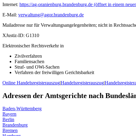
Internet:
https://ag-oranienburg.brandenburg.de
(öffnet in einem neue
E-Mail:
verwaltung@agor.brandenburg.de
Mailadresse nur für Verwaltungsangelegenheiten; nicht in Rechtssach
XJustiz-ID:
G1310
Elektronischer Rechtsverkehr in
Zivilverfahren
Familiensachen
Straf- und OWi-Sachen
Verfahren der freiwilligen Gerichtsbarkeit
Online Handelsregisterauszug
|
Handelsregisterauszug
|
Handelsregister
Adressen der Amtsgerichte nach Bundeslä
Baden-Württemberg
Bayern
Berlin
Brandenburg
Bremen
Hamburg