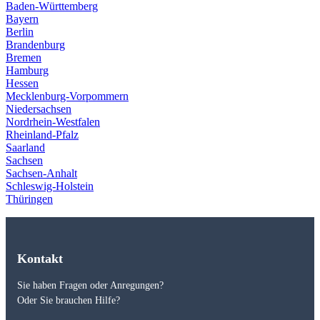
Baden-Württemberg
Bayern
Berlin
Brandenburg
Bremen
Hamburg
Hessen
Mecklenburg-Vorpommern
Niedersachsen
Nordrhein-Westfalen
Rheinland-Pfalz
Saarland
Sachsen
Sachsen-Anhalt
Schleswig-Holstein
Thüringen
Kontakt
Sie haben Fragen oder Anregungen?
Oder Sie brauchen Hilfe?