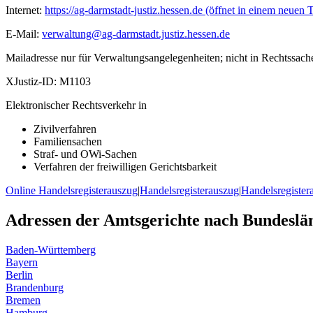
Internet:
https://ag-darmstadt-justiz.hessen.de
(öffnet in einem neuen 
E-Mail:
verwaltung@ag-darmstadt.justiz.hessen.de
Mailadresse nur für Verwaltungsangelegenheiten; nicht in Rechtssach
XJustiz-ID:
M1103
Elektronischer Rechtsverkehr in
Zivilverfahren
Familiensachen
Straf- und OWi-Sachen
Verfahren der freiwilligen Gerichtsbarkeit
Online Handelsregisterauszug
|
Handelsregisterauszug
|
Handelsregister
Adressen der Amtsgerichte nach Bundeslä
Baden-Württemberg
Bayern
Berlin
Brandenburg
Bremen
Hamburg