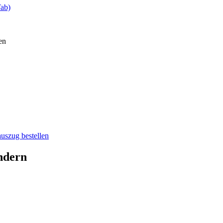
Tab)
en
auszug bestellen
ndern