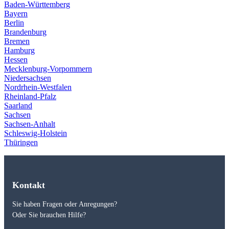
Baden-Württemberg
Bayern
Berlin
Brandenburg
Bremen
Hamburg
Hessen
Mecklenburg-Vorpommern
Niedersachsen
Nordrhein-Westfalen
Rheinland-Pfalz
Saarland
Sachsen
Sachsen-Anhalt
Schleswig-Holstein
Thüringen
Kontakt
Sie haben Fragen oder Anregungen?
Oder Sie brauchen Hilfe?