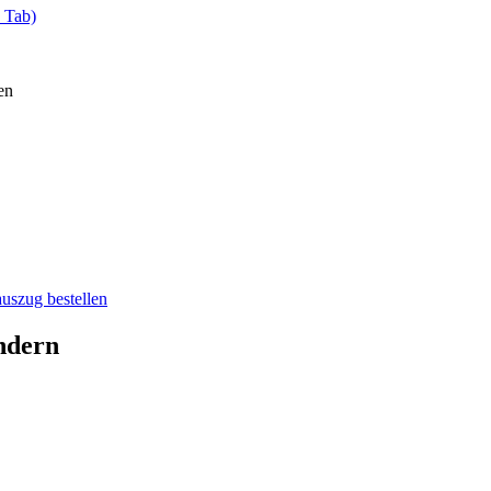
 Tab)
en
auszug bestellen
ndern