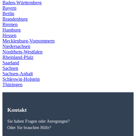
Baden-Württemberg
Bayern
Berlin
Brandenburg
Bremen
Hamburg
Hessen
Mecklenburg-Vorpommern
Niedersachsen
Nordrhein-Westfalen
Rheinland-Pfalz
Saarland
Sachsen
Sachsen-Anhalt
Schleswig-Holstein
Thüringen
Kontakt
Sie haben Fragen oder Anregungen?
Oder Sie brauchen Hilfe?