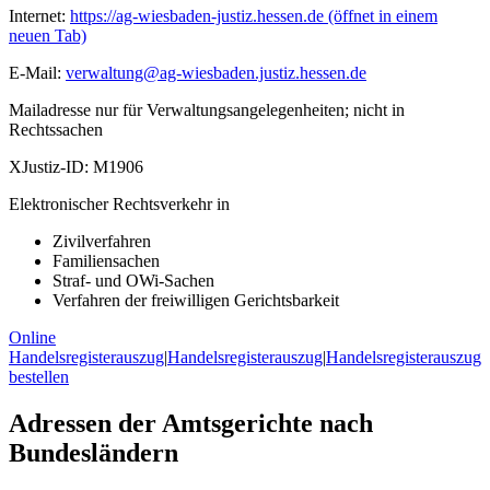
Internet:
https://ag-wiesbaden-justiz.hessen.de
(öffnet in einem
neuen Tab)
E-Mail:
verwaltung@ag-wiesbaden.justiz.hessen.de
Mailadresse nur für Verwaltungsangelegenheiten; nicht in
Rechtssachen
XJustiz-ID:
M1906
Elektronischer Rechtsverkehr in
Zivilverfahren
Familiensachen
Straf- und OWi-Sachen
Verfahren der freiwilligen Gerichtsbarkeit
Online
Handelsregisterauszug
|
Handelsregisterauszug
|
Handelsregisterauszug
bestellen
Adressen der Amtsgerichte nach
Bundesländern