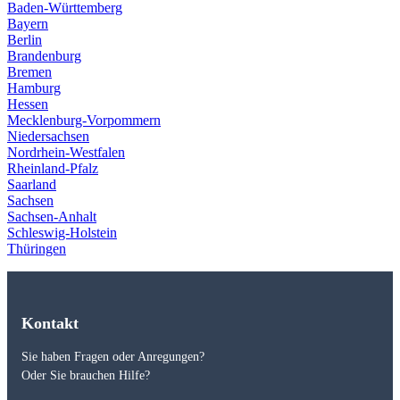
Baden-Württemberg
Bayern
Berlin
Brandenburg
Bremen
Hamburg
Hessen
Mecklenburg-Vorpommern
Niedersachsen
Nordrhein-Westfalen
Rheinland-Pfalz
Saarland
Sachsen
Sachsen-Anhalt
Schleswig-Holstein
Thüringen
Kontakt
Sie haben Fragen oder Anregungen?
Oder Sie brauchen Hilfe?