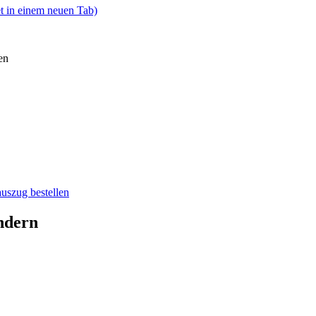
t in einem neuen Tab)
en
auszug bestellen
ndern