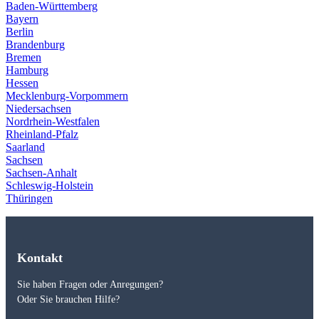
Baden-Württemberg
Bayern
Berlin
Brandenburg
Bremen
Hamburg
Hessen
Mecklenburg-Vorpommern
Niedersachsen
Nordrhein-Westfalen
Rheinland-Pfalz
Saarland
Sachsen
Sachsen-Anhalt
Schleswig-Holstein
Thüringen
Kontakt
Sie haben Fragen oder Anregungen?
Oder Sie brauchen Hilfe?