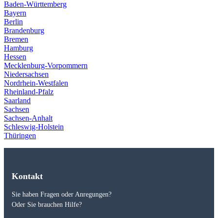
Baden-Württemberg
Bayern
Berlin
Brandenburg
Bremen
Hamburg
Hessen
Mecklenburg-Vorpommern
Niedersachsen
Nordrhein-Westfalen
Rheinland-Pfalz
Saarland
Sachsen
Sachsen-Anhalt
Schleswig-Holstein
Thüringen
Kontakt
Sie haben Fragen oder Anregungen?
Oder Sie brauchen Hilfe?