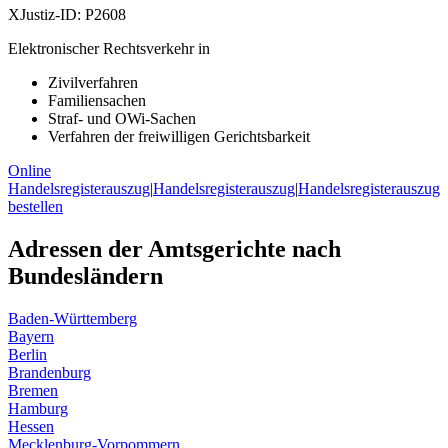
XJustiz-ID:
P2608
Elektronischer Rechtsverkehr in
Zivilverfahren
Familiensachen
Straf- und OWi-Sachen
Verfahren der freiwilligen Gerichtsbarkeit
Online
Handelsregisterauszug
|
Handelsregisterauszug
|
Handelsregisterauszug
bestellen
Adressen der Amtsgerichte nach
Bundesländern
Baden-Württemberg
Bayern
Berlin
Brandenburg
Bremen
Hamburg
Hessen
Mecklenburg-Vorpommern