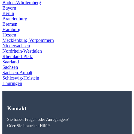
Baden-Württemberg
Bayern
Berlin
Brandenburg
Bremen
Hamburg
Hessen
Mecklenburg-Vorpommern
Niedersachsen
Nordrhein-Westfalen
Rheinland-Pfalz
Saarland
Sachsen
Sachsen-Anhalt
Schleswig-Holstein
Thüringen
Kontakt
Sie haben Fragen oder Anregungen?
Oder Sie brauchen Hilfe?