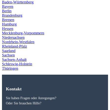
Baden-Württemberg
Bayern
Berlin
Brandenburg
Bremen
Hamburg
Hessen
Mecklenburg-Vorpommern
Niedersachsen
Nordrhein-Westfalen
Rheinland-Pfalz
Saarland
Sachsen
Sachsen-Anhalt
Schleswig-Holstein
Thüringen
Kontakt
Sie haben Fragen oder Anregungen?
Oder Sie brauchen Hilfe?