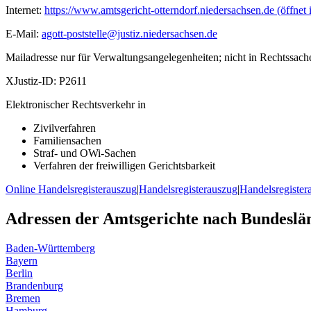
Internet:
https://www.amtsgericht-otterndorf.niedersachsen.de
(öffnet
E-Mail:
agott-poststelle@justiz.niedersachsen.de
Mailadresse nur für Verwaltungsangelegenheiten; nicht in Rechtssach
XJustiz-ID:
P2611
Elektronischer Rechtsverkehr in
Zivilverfahren
Familiensachen
Straf- und OWi-Sachen
Verfahren der freiwilligen Gerichtsbarkeit
Online Handelsregisterauszug
|
Handelsregisterauszug
|
Handelsregister
Adressen der Amtsgerichte nach Bundeslä
Baden-Württemberg
Bayern
Berlin
Brandenburg
Bremen
Hamburg