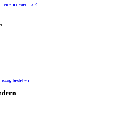
 in einem neuen Tab)
en
auszug bestellen
ndern