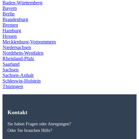
Baden-Württemberg
Bayern
Berlin
Brandenburg
Bremen
Hamburg
Hessen
Mecklenburg-Vorpommern
Niedersachsen
Nordrhein-Westfalen
Rheinland-Pfalz
Saarland
Sachsen
Sachsen-Anhalt
Schleswig-Holstein
Thüringen
Kontakt
Sie haben Fragen oder Anregungen?
Oder Sie brauchen Hilfe?