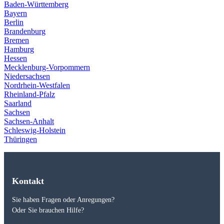
Baden-Württemberg
Bayern
Berlin
Brandenburg
Bremen
Hamburg
Hessen
Mecklenburg-Vorpommern
Niedersachsen
Nordrhein-Westfalen
Rheinland-Pfalz
Saarland
Sachsen
Sachsen-Anhalt
Schleswig-Holstein
Thüringen
Kontakt
Sie haben Fragen oder Anregungen?
Oder Sie brauchen Hilfe?