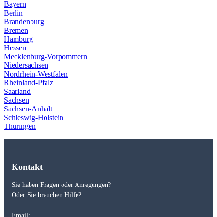
Bayern
Berlin
Brandenburg
Bremen
Hamburg
Hessen
Mecklenburg-Vorpommern
Niedersachsen
Nordrhein-Westfalen
Rheinland-Pfalz
Saarland
Sachsen
Sachsen-Anhalt
Schleswig-Holstein
Thüringen
Kontakt
Sie haben Fragen oder Anregungen?
Oder Sie brauchen Hilfe?
Email: