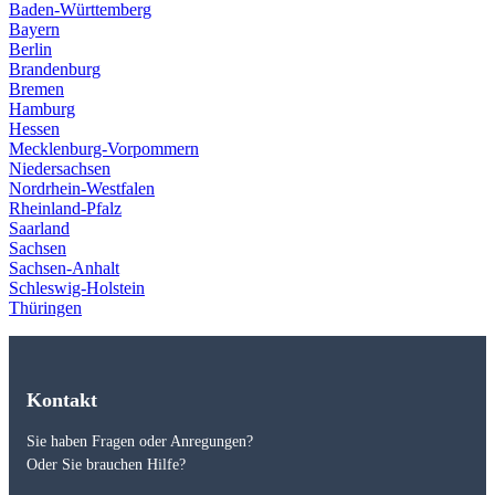
Baden-Württemberg
Bayern
Berlin
Brandenburg
Bremen
Hamburg
Hessen
Mecklenburg-Vorpommern
Niedersachsen
Nordrhein-Westfalen
Rheinland-Pfalz
Saarland
Sachsen
Sachsen-Anhalt
Schleswig-Holstein
Thüringen
Kontakt
Sie haben Fragen oder Anregungen?
Oder Sie brauchen Hilfe?