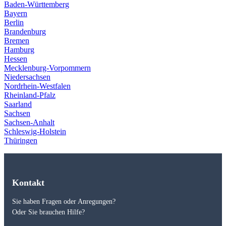
Baden-Württemberg
Bayern
Berlin
Brandenburg
Bremen
Hamburg
Hessen
Mecklenburg-Vorpommern
Niedersachsen
Nordrhein-Westfalen
Rheinland-Pfalz
Saarland
Sachsen
Sachsen-Anhalt
Schleswig-Holstein
Thüringen
Kontakt
Sie haben Fragen oder Anregungen?
Oder Sie brauchen Hilfe?