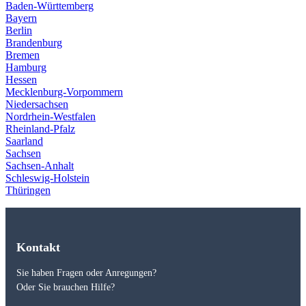
Baden-Württemberg
Bayern
Berlin
Brandenburg
Bremen
Hamburg
Hessen
Mecklenburg-Vorpommern
Niedersachsen
Nordrhein-Westfalen
Rheinland-Pfalz
Saarland
Sachsen
Sachsen-Anhalt
Schleswig-Holstein
Thüringen
Kontakt
Sie haben Fragen oder Anregungen?
Oder Sie brauchen Hilfe?