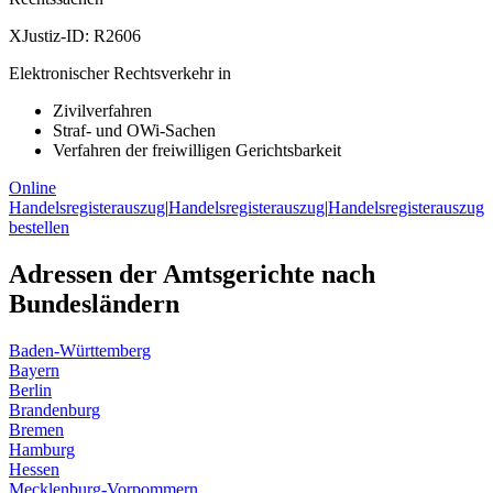
XJustiz-ID:
R2606
Elektronischer Rechtsverkehr in
Zivilverfahren
Straf- und OWi-Sachen
Verfahren der freiwilligen Gerichtsbarkeit
Online
Handelsregisterauszug
|
Handelsregisterauszug
|
Handelsregisterauszug
bestellen
Adressen der Amtsgerichte nach
Bundesländern
Baden-Württemberg
Bayern
Berlin
Brandenburg
Bremen
Hamburg
Hessen
Mecklenburg-Vorpommern