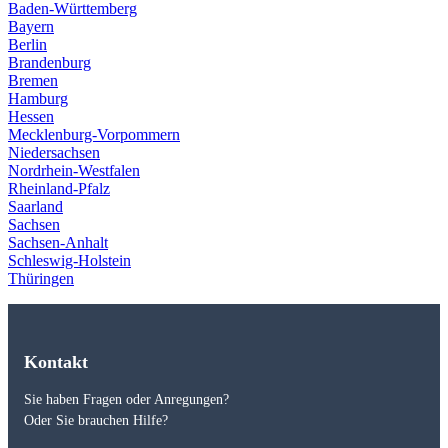
Baden-Württemberg
Bayern
Berlin
Brandenburg
Bremen
Hamburg
Hessen
Mecklenburg-Vorpommern
Niedersachsen
Nordrhein-Westfalen
Rheinland-Pfalz
Saarland
Sachsen
Sachsen-Anhalt
Schleswig-Holstein
Thüringen
Kontakt
Sie haben Fragen oder Anregungen?
Oder Sie brauchen Hilfe?