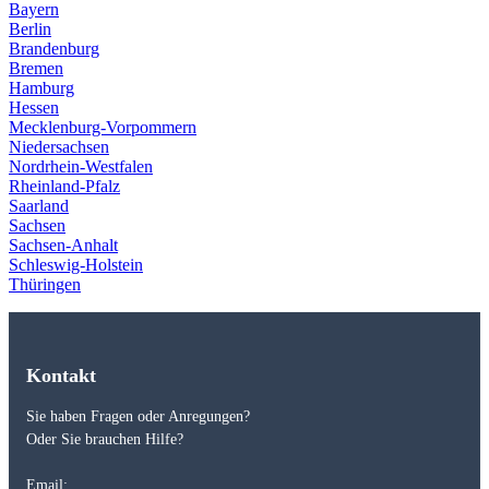
Bayern
Berlin
Brandenburg
Bremen
Hamburg
Hessen
Mecklenburg-Vorpommern
Niedersachsen
Nordrhein-Westfalen
Rheinland-Pfalz
Saarland
Sachsen
Sachsen-Anhalt
Schleswig-Holstein
Thüringen
Kontakt
Sie haben Fragen oder Anregungen?
Oder Sie brauchen Hilfe?
Email: