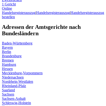
1 Gericht
Online
Handelsregisterauszug
|
Handelsregisterauszug
|
Handelsregisterauszug
bestellen
Adressen der Amtsgerichte nach
Bundesländern
Baden-Württemberg
Bayern
Berlin
Brandenburg
Bremen
Hamburg
Hessen
Mecklenburg-Vorpommern
Niedersachsen
Nordrhein-Westfalen
Rheinland-Pfalz
Saarland
Sachsen
Sachsen-Anhalt
Schleswig-Holstein