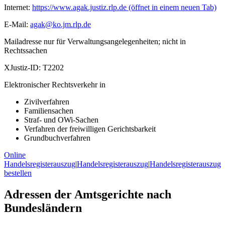
Internet:
https://www.agak.justiz.rlp.de
(öffnet in einem neuen Tab)
E-Mail:
agak@ko.jm.rlp.de
Mailadresse nur für Verwaltungsangelegenheiten; nicht in
Rechtssachen
XJustiz-ID:
T2202
Elektronischer Rechtsverkehr in
Zivilverfahren
Familiensachen
Straf- und OWi-Sachen
Verfahren der freiwilligen Gerichtsbarkeit
Grundbuchverfahren
Online
Handelsregisterauszug
|
Handelsregisterauszug
|
Handelsregisterauszug
bestellen
Adressen der Amtsgerichte nach
Bundesländern