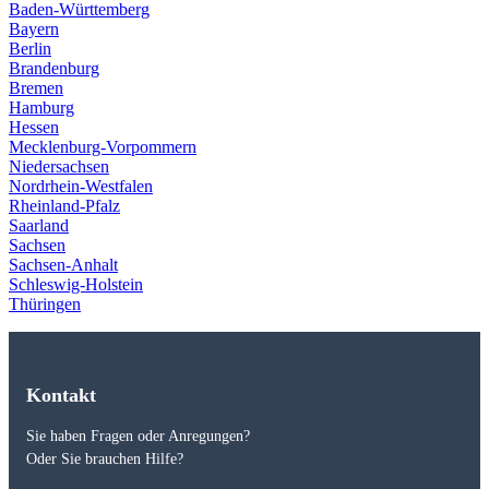
Baden-Württemberg
Bayern
Berlin
Brandenburg
Bremen
Hamburg
Hessen
Mecklenburg-Vorpommern
Niedersachsen
Nordrhein-Westfalen
Rheinland-Pfalz
Saarland
Sachsen
Sachsen-Anhalt
Schleswig-Holstein
Thüringen
Kontakt
Sie haben Fragen oder Anregungen?
Oder Sie brauchen Hilfe?