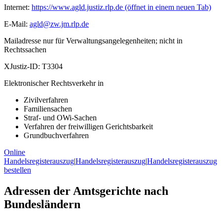
Internet:
https://www.agld.justiz.rlp.de
(öffnet in einem neuen Tab)
E-Mail:
agld@zw.jm.rlp.de
Mailadresse nur für Verwaltungsangelegenheiten; nicht in
Rechtssachen
XJustiz-ID:
T3304
Elektronischer Rechtsverkehr in
Zivilverfahren
Familiensachen
Straf- und OWi-Sachen
Verfahren der freiwilligen Gerichtsbarkeit
Grundbuchverfahren
Online
Handelsregisterauszug
|
Handelsregisterauszug
|
Handelsregisterauszug
bestellen
Adressen der Amtsgerichte nach
Bundesländern