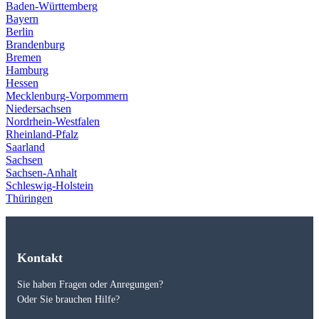
Baden-Württemberg
Bayern
Berlin
Brandenburg
Bremen
Hamburg
Hessen
Mecklenburg-Vorpommern
Niedersachsen
Nordrhein-Westfalen
Rheinland-Pfalz
Saarland
Sachsen
Sachsen-Anhalt
Schleswig-Holstein
Thüringen
Kontakt
Sie haben Fragen oder Anregungen?
Oder Sie brauchen Hilfe?