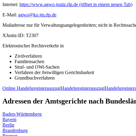
Internet:
https://www.agwo.justiz.rlp.de
(öffnet in einem neuen Tab)
E-Mail:
agwo@ko.jm.rlp.de
Mailadresse nur für Verwaltungsangelegenheiten; nicht in Rechtssach
XJustiz-ID:
T2307
Elektronischer Rechtsverkehr in
Zivilverfahren
Familiensachen
Straf- und OWi-Sachen
Verfahren der freiwilligen Gerichtsbarkeit
Grundbuchverfahren
Online Handelsregisterauszug
|
Handelsregisterauszug
|
Handelsregister
Adressen der Amtsgerichte nach Bundeslä
Baden-Württemberg
Bayern
Berlin
Brandenburg
Bremen