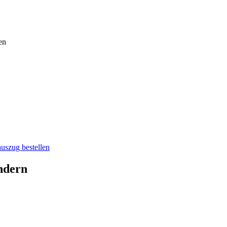
en
auszug bestellen
ndern