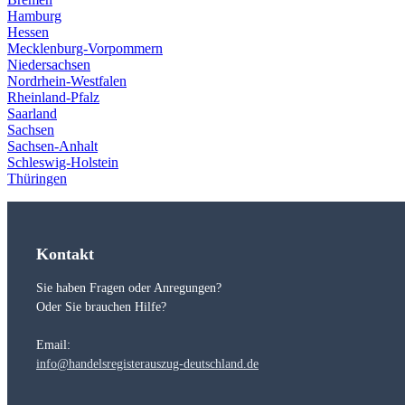
Hamburg
Hessen
Mecklenburg-Vorpommern
Niedersachsen
Nordrhein-Westfalen
Rheinland-Pfalz
Saarland
Sachsen
Sachsen-Anhalt
Schleswig-Holstein
Thüringen
Kontakt
Sie haben Fragen oder Anregungen?
Oder Sie brauchen Hilfe?
Email:
info@handelsregisterauszug-deutschland.de