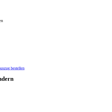
en
auszug bestellen
ndern