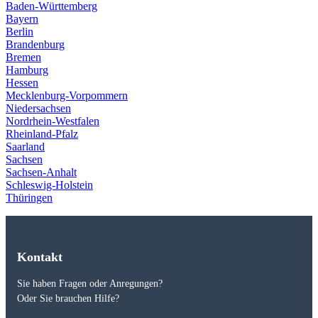
Baden-Württemberg
Bayern
Berlin
Brandenburg
Bremen
Hamburg
Hessen
Mecklenburg-Vorpommern
Niedersachsen
Nordrhein-Westfalen
Rheinland-Pfalz
Saarland
Sachsen
Sachsen-Anhalt
Schleswig-Holstein
Thüringen
Kontakt
Sie haben Fragen oder Anregungen?
Oder Sie brauchen Hilfe?