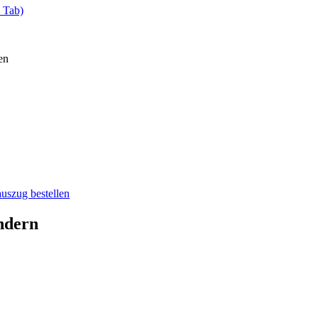
 Tab)
en
auszug bestellen
ndern