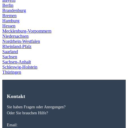
Bayern
Berlin
Brandenburg
Bremen
Hamburg
Hessen
Mecklenburg-Vorpommern
Niedersachsen
Nordrhein-Westfalen
Rheinland-Pfalz
Saarland
Sachsen
Sachsen-Anhalt
Schleswig-Holstein
Thüringen
Kontakt
Sie haben Fragen oder Anregungen?
Oder Sie brauchen Hilfe?
Email: