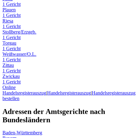
1 Gericht
Plauen
1 Gericht
Riesa
1 Gericht
Stollberg/Erzgeb.
1 Gericht
Torgau
1 Gericht
Weißwasser/O.L.
1 Gericht
Zittau
1 Gericht
Zwickau
1 Gericht
Online
Handelsregisterauszug
|
Handelsregisterauszug
|
Handelsregisterauszug
bestellen
Adressen der Amtsgerichte nach
Bundesländern
Baden-Württemberg